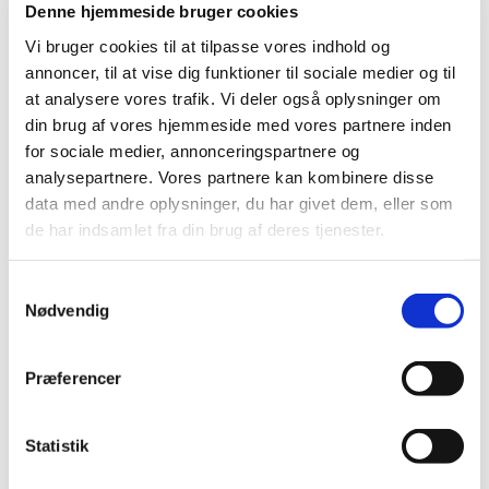
Denne hjemmeside bruger cookies
Vi bruger cookies til at tilpasse vores indhold og
annoncer, til at vise dig funktioner til sociale medier og til
at analysere vores trafik. Vi deler også oplysninger om
din brug af vores hjemmeside med vores partnere inden
for sociale medier, annonceringspartnere og
analysepartnere. Vores partnere kan kombinere disse
data med andre oplysninger, du har givet dem, eller som
de har indsamlet fra din brug af deres tjenester.
S
Nødvendig
a
m
t
Præferencer
y
k
k
Statistik
e