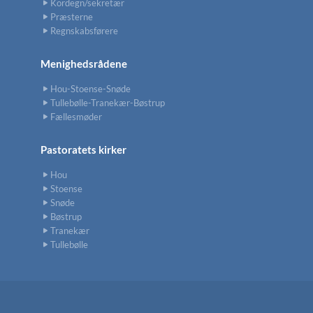
Kordegn/sekretær
Præsterne
Regnskabsførere
Menighedsrådene
Hou-Stoense-Snøde
Tullebølle-Tranekær-Bøstrup
Fællesmøder
Pastoratets kirker
Hou
Stoense
Snøde
Bøstrup
Tranekær
Tullebølle