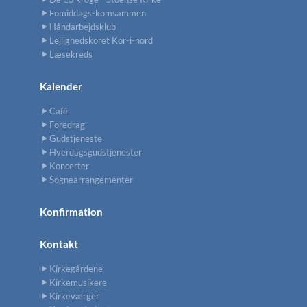
Fomiddags-komsammen
Håndarbejdsklub
Lejlighedskoret Kor-i-nord
Læsekreds
Kalender
Café
Foredrag
Gudstjeneste
Hverdagsgudstjenester
Koncerter
Sognearrangementer
Konfirmation
Kontakt
Kirkegårdene
Kirkemusikere
Kirkeværger