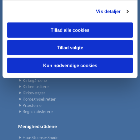
g
Café
Vis detaljer
Foredrag
Gudstjeneste
Hverdagsgudstjenester
Tillad alle cookies
Koncerter
Sognearrangementer
Tillad valgte
Konfirmation
Kun nødvendige cookies
Kontakt
Kirkegårdene
Kirkemusikere
Kirkeværger
Kordegn/sekretær
Præsterne
Regnskabsførere
Menighedsrådene
Hou-Stoense-Snøde