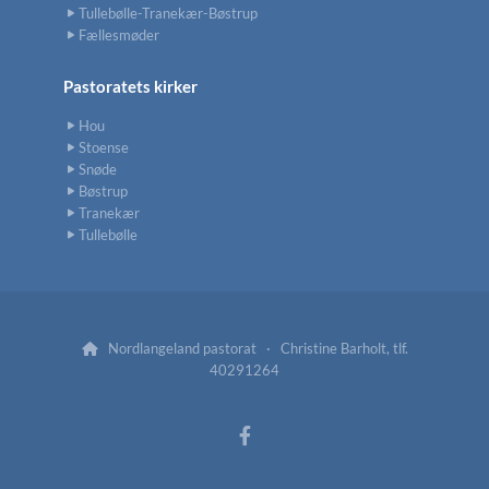
Tullebølle-Tranekær-Bøstrup
Fællesmøder
Pastoratets kirker
Hou
Stoense
Snøde
Bøstrup
Tranekær
Tullebølle
Nordlangeland pastorat · Christine Barholt, tlf.

40291264