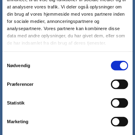
Kirkebil
at analysere vores trafik. Vi deler også oplysninger om
din brug af vores hjemmeside med vores partnere inden
Aktiviteter
for sociale medier, annonceringspartnere og
Foredrag i Bøstrup Sognehus
analysepartnere. Vores partnere kan kombinere disse
Hesselbjerg Musikfestival
data med andre oplysninger, du har givet dem, eller som
Hverdagsgudstjenester
de har indsamlet fra din brug af deres tjenester.
Kirkevandring
Konfirmander
Minikonfirmander
S
Præstegårdscafé
Nødvendig
a
Sogneudflugter
m
Sommerkoncerter
t
Studiekreds
Præferencer
y
Syng-sammen-aften
De 13 kroge - Stoense Kirke
k
Fomiddags-komsammen
k
Statistik
Håndarbejdsklub
e
Lejlighedskoret Kor-i-nord
v
Læsekreds
Marketing
a
l
Kalender