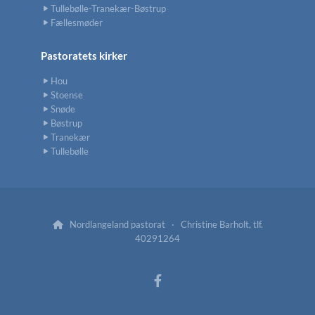
Tullebølle-Tranekær-Bøstrup
Fællesmøder
Pastoratets kirker
Hou
Stoense
Snøde
Bøstrup
Tranekær
Tullebølle
Nordlangeland pastorat · Christine Barholt, tlf.

40291264