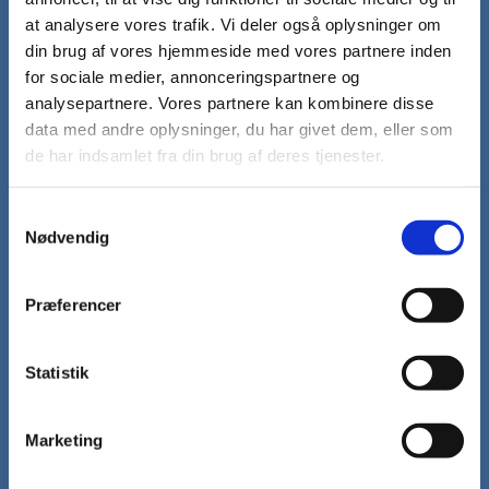
Kirkebil
at analysere vores trafik. Vi deler også oplysninger om
din brug af vores hjemmeside med vores partnere inden
Aktiviteter
for sociale medier, annonceringspartnere og
Foredrag i Bøstrup Sognehus
analysepartnere. Vores partnere kan kombinere disse
Hesselbjerg Musikfestival
data med andre oplysninger, du har givet dem, eller som
Hverdagsgudstjenester
de har indsamlet fra din brug af deres tjenester.
Kirkevandring
Konfirmander
Minikonfirmander
S
Præstegårdscafé
Nødvendig
a
Sogneudflugter
m
Sommerkoncerter
t
Studiekreds
Præferencer
y
Syng-sammen-aften
De 13 kroge - Stoense Kirke
k
Fomiddags-komsammen
k
Statistik
Håndarbejdsklub
e
Lejlighedskoret Kor-i-nord
v
Læsekreds
Marketing
a
l
Kalender