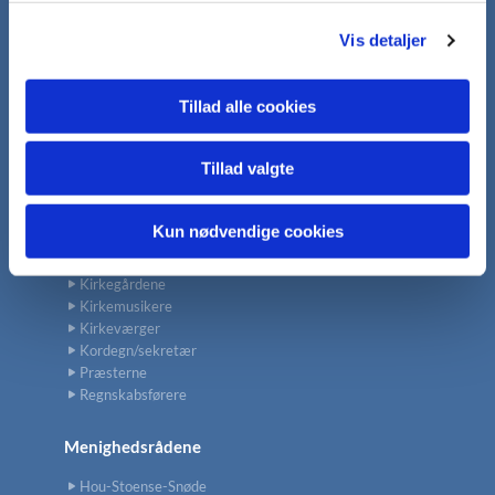
g
Café
Vis detaljer
Foredrag
Gudstjeneste
Hverdagsgudstjenester
Tillad alle cookies
Koncerter
Sognearrangementer
Tillad valgte
Konfirmation
Kun nødvendige cookies
Kontakt
Kirkegårdene
Kirkemusikere
Kirkeværger
Kordegn/sekretær
Præsterne
Regnskabsførere
Menighedsrådene
Hou-Stoense-Snøde