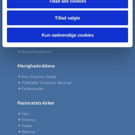
Tillad alle cookies
Kontakt
Tillad valgte
Kirkegårdene
Kirkemusikere
Kirkeværger
Kun nødvendige cookies
Kordegn/sekretær
Præsterne
Regnskabsførere
Menighedsrådene
Hou-Stoense-Snøde
Tullebølle-Tranekær-Bøstrup
Fællesmøder
Pastoratets kirker
Hou
Stoense
Snøde
Bøstrup