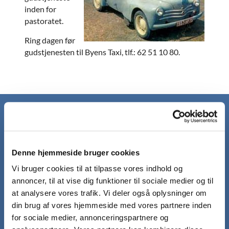
inden for
pastoratet.
Ring dagen før
gudstjenesten til Byens Taxi, tlf.: 62 51 10 80.
Forside
Kirkebil
Denne hjemmeside bruger cookies
Aktiviteter
Vi bruger cookies til at tilpasse vores indhold og
annoncer, til at vise dig funktioner til sociale medier og til
Foredrag i Bøstrup Sognehus
Hesselbjerg Musikfestival
at analysere vores trafik. Vi deler også oplysninger om
Hverdagsgudstjenester
din brug af vores hjemmeside med vores partnere inden
Kirkevandring
for sociale medier, annonceringspartnere og
Konfirmander