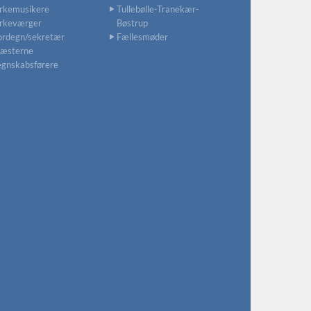
rkemusikere
Tullebølle-Tranekær-
irkeværger
Bøstrup
ordegn/sekretær
Fællesmøder
ræsterne
gnskabsførere