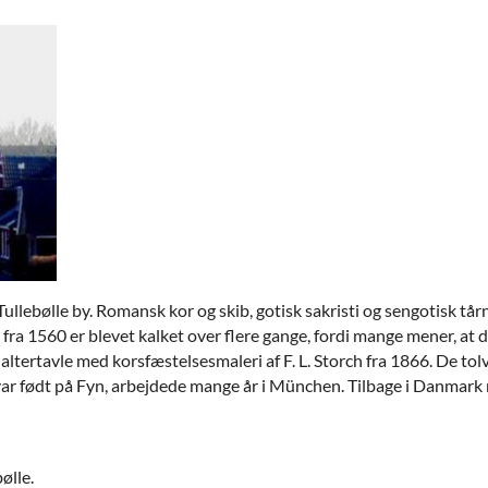
ullebølle by. Romansk kor og skib, gotisk sakristi og sengotisk t
 fra 1560 er blevet kalket over flere gange, fordi mange mener, at d
tertavle med korsfæstelsesmaleri af F. L. Storch fra 1866. De tolv 
 var født på Fyn, arbejdede mange år i München. Tilbage i Danmark 
ølle.