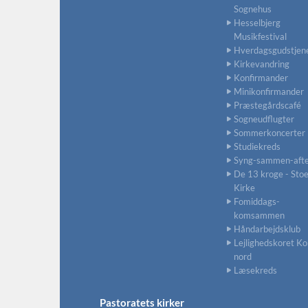
Sognehus
Hesselbjerg
Musikfestival
Hverdagsgudstjen
Kirkevandring
Konfirmander
Minikonfirmander
Præstegårdscafé
Sogneudflugter
Sommerkoncerter
Studiekreds
Syng-sammen-aft
De 13 kroge - Sto
Kirke
Fomiddags-
komsammen
Håndarbejdsklub
Lejlighedskoret Kor
nord
Læsekreds
Pastoratets kirker