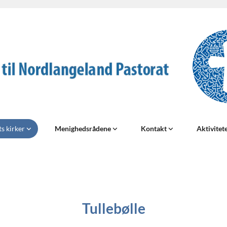
ts kirker
Menighedsrådene
Kontakt
Aktivitet
Tullebølle