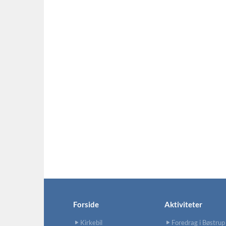
Forside
Aktiviteter
Kirkebil
Foredrag i Bøstrup