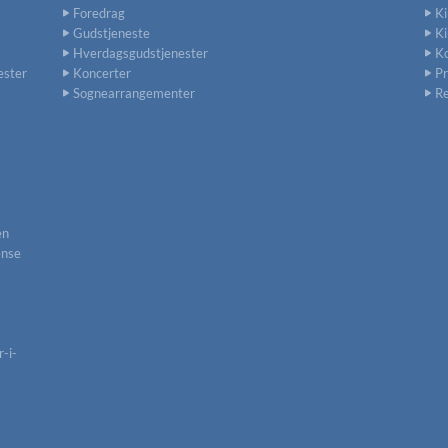
Foredrag
Ki
Gudstjeneste
K
Hverdagsgudstjenester
K
ester
Koncerter
P
Sognearrangementer
Re
en
ense
-i-