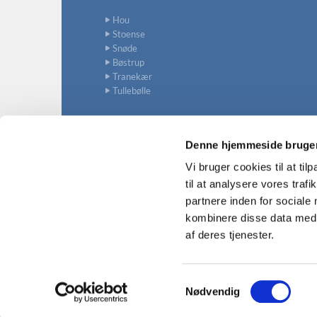
Hou
Stoense
Snøde
Bøstrup
Tranekær
Tullebølle
Denne hjemmeside bruger
Vi bruger cookies til at til
til at analysere vores tra
partnere inden for sociale
kombinere disse data med a
af deres tjenester.
S
Nødvendig
a
m