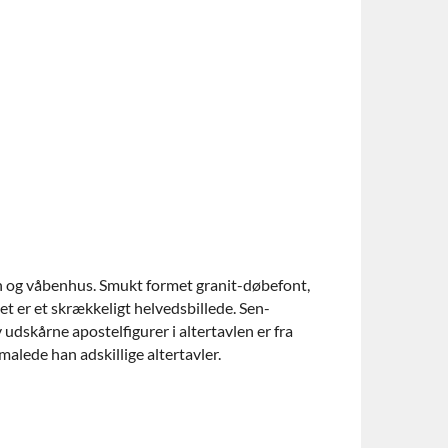
årn og våbenhus. Smukt formet granit-døbefont,
et er et skrækkeligt helvedsbillede. Sen-
udskårne apostelfigurer i altertavlen er fra
malede han adskillige altertavler.