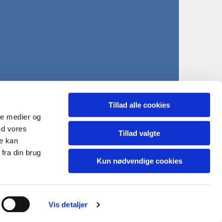
Tillad alle cookies
ale medier og
ed vores
Tillad valgte
re kan
fra din brug
Kun nødvendige cookies
Vis detaljer