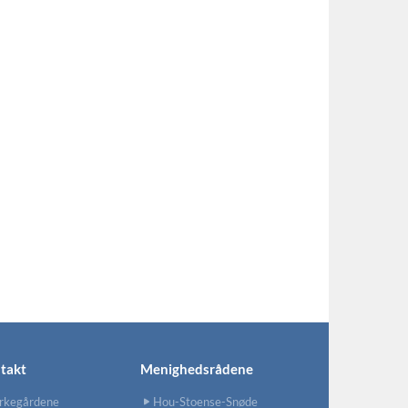
takt
Menighedsrådene
rkegårdene
Hou-Stoense-Snøde