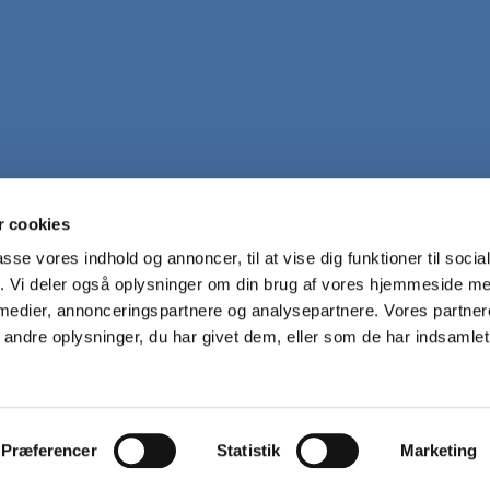
 cookies
Nordlangeland pastorat · Christine Barholt, tlf. 40291264

passe vores indhold og annoncer, til at vise dig funktioner til soci
fik. Vi deler også oplysninger om din brug af vores hjemmeside m
 medier, annonceringspartnere og analysepartnere. Vores partne
ndre oplysninger, du har givet dem, eller som de har indsamlet 
Log på ChurchDesk
Præferencer
Statistik
Marketing