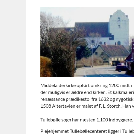
Middelalderkirke opført omkring 1200 midt i T
der muligvis er ældre end kirken. Et kalkmaleri
renæssance prædikestol fra 1632 og nygotisk al
1508 Altertavlen er malet af F. L. Storch. Han
Tullebølle sogn har næsten 1.100 indbyggere.
Plejehjemmet Tullebøllecenteret ligger i Tulleb