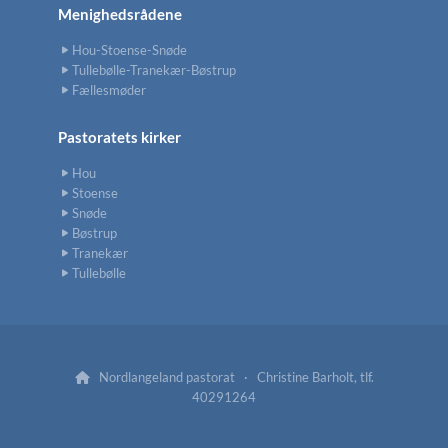
Menighedsrådene
Hou-Stoense-Snøde
Tullebølle-Tranekær-Bøstrup
Fællesmøder
Pastoratets kirker
Hou
Stoense
Snøde
Bøstrup
Tranekær
Tullebølle
Nordlangeland pastorat · Christine Barholt, tlf.

40291264