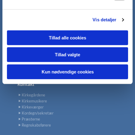
Læsekreds
l
g
Kalender
Vis detaljer
Café
Foredrag
Tillad alle cookies
Gudstjeneste
Hverdagsgudstjenester
Koncerter
Tillad valgte
Sognearrangementer
Konfirmation
Kun nødvendige cookies
Kontakt
Kirkegårdene
Kirkemusikere
Kirkeværger
Kordegn/sekretær
Præsterne
Regnskabsførere