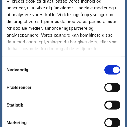
Vi bruger cookies til at tilpasse vores indhold og
annoncer, til at vise dig funktioner til sociale medier og til
Forside
at analysere vores trafik. Vi deler også oplysninger om
Kirkebil
din brug af vores hjemmeside med vores partnere inden
for sociale medier, annonceringspartnere og
Aktiviteter
analysepartnere. Vores partnere kan kombinere disse
data med andre oplysninger, du har givet dem, eller som
Foredrag i Bøstrup Sognehus
Hesselbjerg Musikfestival
de har indsamlet fra din brug af deres tjenester.
Hverdagsgudstjenester
Kirkevandring
S
Konfirmander
Nødvendig
a
Minikonfirmander
Præstegårdscafé
m
Sogneudflugter
t
Præferencer
Sommerkoncerter
y
Studiekreds
k
Syng-sammen-aften
k
Statistik
De 13 kroge - Stoense Kirke
Fomiddags-komsammen
e
Håndarbejdsklub
v
Lejlighedskoret Kor-i-nord
Marketing
a