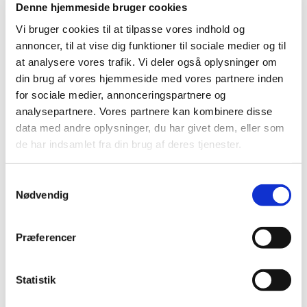
Denne hjemmeside bruger cookies
Vi bruger cookies til at tilpasse vores indhold og
annoncer, til at vise dig funktioner til sociale medier og til
at analysere vores trafik. Vi deler også oplysninger om
din brug af vores hjemmeside med vores partnere inden
for sociale medier, annonceringspartnere og
analysepartnere. Vores partnere kan kombinere disse
data med andre oplysninger, du har givet dem, eller som
de har indsamlet fra din brug af deres tjenester.
S
Nødvendig
a
m
t
Præferencer
y
k
k
Statistik
e