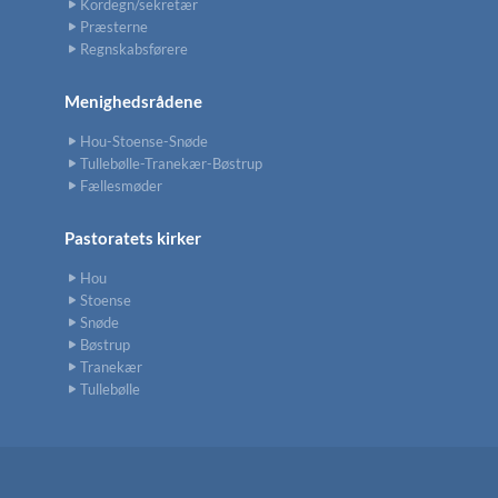
Kordegn/sekretær
Præsterne
Regnskabsførere
Menighedsrådene
Hou-Stoense-Snøde
Tullebølle-Tranekær-Bøstrup
Fællesmøder
Pastoratets kirker
Hou
Stoense
Snøde
Bøstrup
Tranekær
Tullebølle