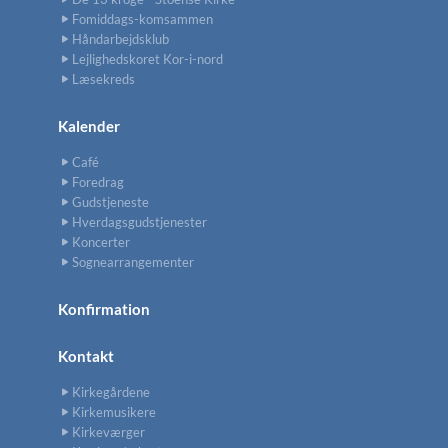
Fomiddags-komsammen
Håndarbejdsklub
Lejlighedskoret Kor-i-nord
Læsekreds
Kalender
Café
Foredrag
Gudstjeneste
Hverdagsgudstjenester
Koncerter
Sognearrangementer
Konfirmation
Kontakt
Kirkegårdene
Kirkemusikere
Kirkeværger